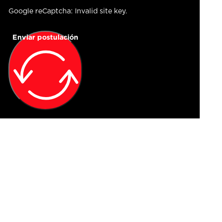
Google reCaptcha: Invalid site key.
Enviar postulación