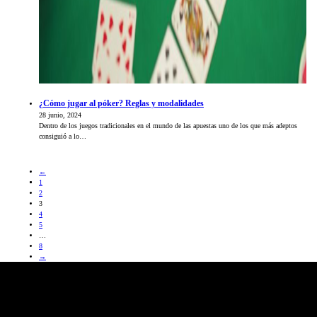
¿Cómo jugar al póker? Reglas y modalidades
28 junio, 2024
Dentro de los juegos tradicionales en el mundo de las apuestas uno de los que más adeptos
consiguió a lo…
←
1
2
3
4
5
…
8
→