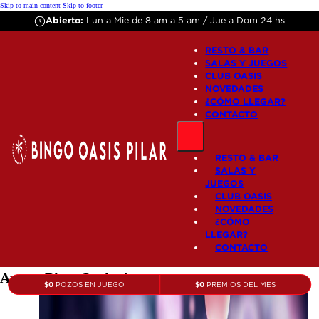
Skip to main content
Skip to footer
Abierto:
Lun a Mie de 8 am a 5 am / Jue a Dom 24 hs
RESTO & BAR
SALAS Y JUEGOS
CLUB OASIS
NOVEDADES
¿CÓMO LLEGAR?
CONTACTO
RESTO & BAR
SALAS Y
JUEGOS
CLUB OASIS
NOVEDADES
¿CÓMO
LLEGAR?
CONTACTO
Autor:
BingoOasis-dev
$
0
$
0
POZOS EN JUEGO
PREMIOS DEL MES