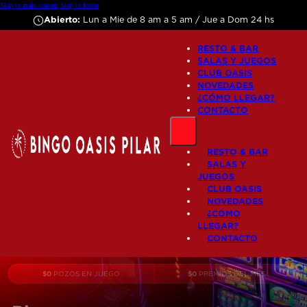
Skip to main content
Skip to footer
Abierto:
Lun a Mie de 8 am a 5 am / Jue a Dom 24 hs
RESTO & BAR
SALAS Y JUEGOS
CLUB OASIS
NOVEDADES
¿CÓMO LLEGAR?
CONTACTO
RESTO & BAR
SALAS Y
JUEGOS
CLUB OASIS
NOVEDADES
¿CÓMO
LLEGAR?
CONTACTO
$
0
$
0
POZOS EN JUEGO
PREMIOS DEL MES