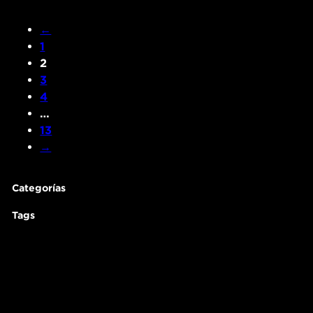
←
1
2
3
4
…
13
→
Categorías
Tags