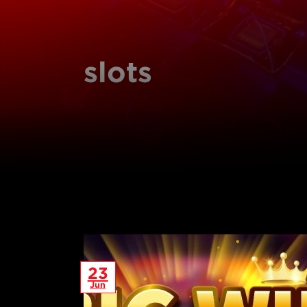
slots
23
Jun