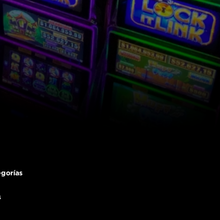
gorías
s