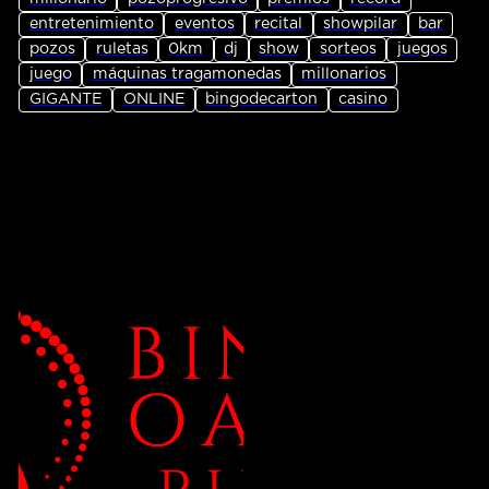
entretenimiento
eventos
recital
showpilar
bar
pozos
ruletas
0km
dj
show
sorteos
juegos
juego
máquinas tragamonedas
millonarios
GIGANTE
ONLINE
bingodecarton
casino