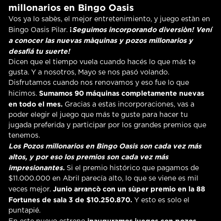
millonarios en Bingo Oasis
Vos ya lo sabès, el mejor entretenimiento, y juego estàn en
¡
Seguimos incorporando diversiòn! Vení
Bingo Oasis Pilar.
a conocer las nuevas màquinas y pozos millonarios y
desafiá tu suerte!
Dicen que el tiempo vuela cuando hacés lo que más te
gusta. Y a nosotros, Mayo se nos pasó volando.
Disfrutamos cuando nos renovamos y eso fue lo que
Sumamos 90 máquinas completamente nuevas
hicimos.
en todo el mes.
Gracias a estas incorporaciones, vas a
poder elegir el juego que más te guste para hacer tu
jugada preferida y participar por los grandes premios que
tenemos.
Los Pozos millonarios en Bingo Oasis son cada vez más
altos, y por eso los premios son cada vez más
impresionantes.
Si el premio histórico que pagamos de
$11.000.000 en Abril parecía alto, lo que se viene es mil
Junio arrancò con un sùper premio en la 88
veces mejor.
Fortunes de sala 3 de $10.250.870.
Y esto es solo el
puntapié.
inauguramos juegos con pozos