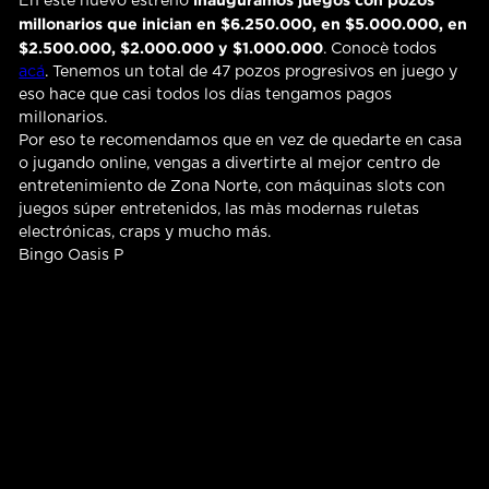
En este nuevo estreno
millonarios que inician en $6.250.000, en $5.000.000, en
$2.500.000, $2.000.000 y $1.000.000
. Conocè todos
acá
. Tenemos un total de 47 pozos progresivos en juego y
eso hace que casi todos los días tengamos pagos
millonarios.
Por eso te recomendamos que en vez de quedarte en casa
o jugando online, vengas a divertirte al mejor centro de
entretenimiento de Zona Norte, con máquinas slots con
juegos súper entretenidos, las màs modernas ruletas
electrónicas, craps y mucho más.
Bingo Oasis P