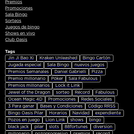
Premios
Promociones
Sala Bingo
Sorteos
Juegos de bingo
Shows en vivo
Club Oasis
Tags
Jin Ji Bao Xi
Kraken Unleashed
Bingo Cartón
Jugada especial
Sala Bingo
nuevos juegos
Premios Semanales
Daniel Gabrielli
Pizza
Premio millonario
Póker
Sala Fabulous
Premios millonarios
Lock it Link
Jewel of the Dragon
sorteo
Récord
Fabulous
Ocean Magic 4D
Promociones
Redes Sociales
3 Para ganar
Bases y Condiciones
Código RRSS
Bingo Oasis Pilar
Horarios
Navidad
expendiente
Pozos en juego
Lion Link
shows
bingo
black jack
pilar
slots
88fortunes
diversion
millonario
pozoprogresivo
premios
rècord