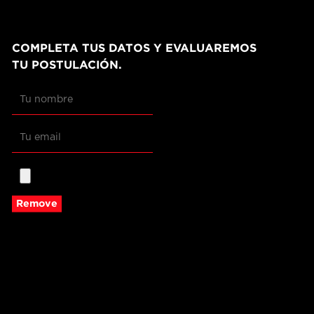
COMPLETA TUS DATOS Y EVALUAREMOS
TU POSTULACIÓN.
Remove