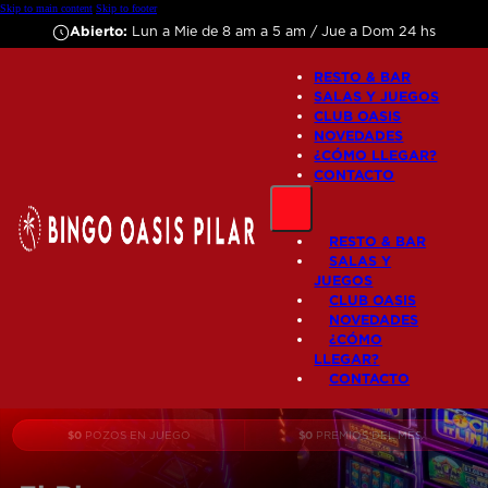
Skip to main content
Skip to footer
Abierto:
Lun a Mie de 8 am a 5 am / Jue a Dom 24 hs
RESTO & BAR
SALAS Y JUEGOS
CLUB OASIS
NOVEDADES
¿CÓMO LLEGAR?
CONTACTO
RESTO & BAR
SALAS Y
JUEGOS
CLUB OASIS
NOVEDADES
¿CÓMO
LLEGAR?
CONTACTO
$
0
$
0
POZOS EN JUEGO
PREMIOS DEL MES