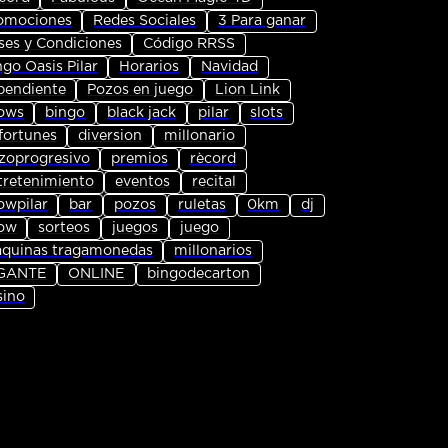
omociones
Redes Sociales
3 Para ganar
ses y Condiciones
Código RRSS
ngo Oasis Pilar
Horarios
Navidad
pendiente
Pozos en juego
Lion Link
ows
bingo
black jack
pilar
slots
fortunes
diversion
millonario
zoprogresivo
premios
rècord
tretenimiento
eventos
recital
owpilar
bar
pozos
ruletas
0km
dj
ow
sorteos
juegos
juego
quinas tragamonedas
millonarios
GANTE
ONLINE
bingodecarton
sino