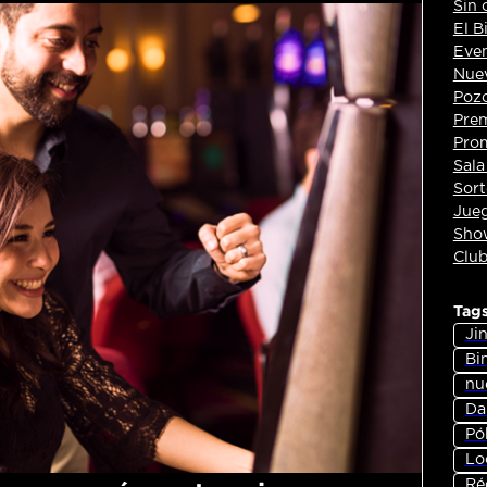
Sin 
El B
Eve
Nuev
Pozo
Pre
Pro
Sala
Sort
Jueg
Show
Club
Tag
Jin
Bi
nu
Dan
Pó
Lo
Ré