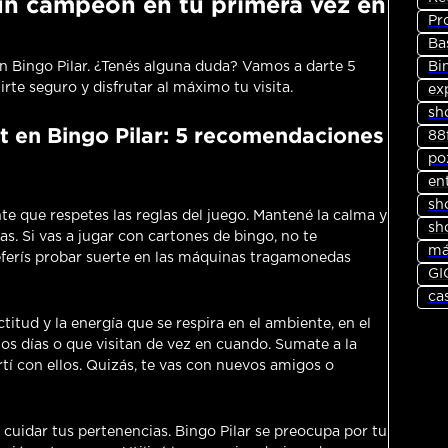
un campeón en tu primera vez en
Pr
Ba
Bi
en Bingo Pilar. ¿Tenés alguna duda? Vamos a darte 5
te seguro y disfrutar al máximo tu visita.
ex
sh
 en Bingo Pilar: 5 recomendaciones
88
po
en
sh
te que respetes las reglas del juego. Mantené la calma y
sh
s. Si vas a jugar con cartones de bingo, no te
má
referís probar suerte en las máquinas tragamonedas
GI
ca
titud y la energía que se respira en el ambiente, en el
 los días o que visitan de vez en cuando. Sumate a la
í con ellos. Quizás, te vas con nuevos amigos o
 cuidar tus pertenencias. Bingo Pilar se preocupa por tu