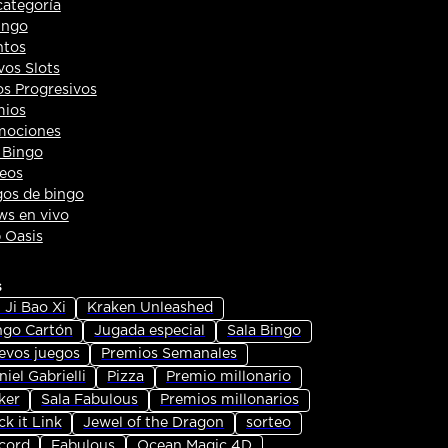
categoría
ingo
ntos
os Slots
s Progresivos
mios
mociones
 Bingo
eos
os de bingo
s en vivo
 Oasis
s
 Ji Bao Xi
Kraken Unleashed
ngo Cartón
Jugada especial
Sala Bingo
evos juegos
Premios Semanales
iel Gabrielli
Pizza
Premio millonario
ker
Sala Fabulous
Premios millonarios
ck it Link
Jewel of the Dragon
sorteo
cord
Fabulous
Ocean Magic 4D