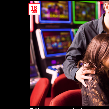
18
Oct