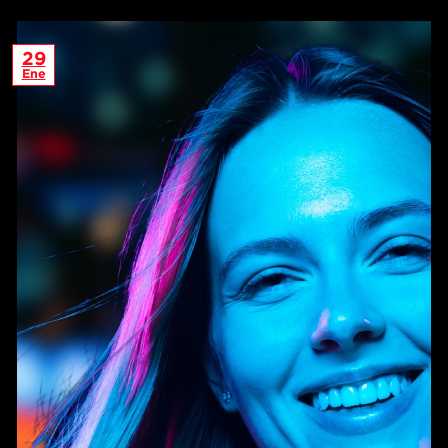
29
Ene