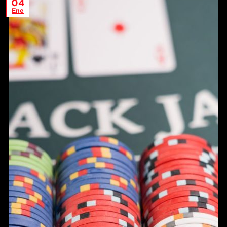
04
Ene