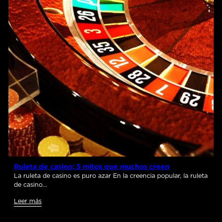
Ruleta de casino: 5 mitos que muchos creen
La ruleta de casino es puro azar En la creencia popular, la ruleta
de casino…
Leer más