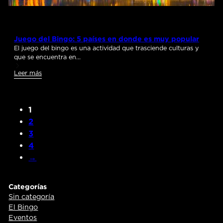
Macau, Macau S.A.R. - March 12, 2016: Buildings of Macau Casino on March 12, 2016,
Gambling tourism is Macau's biggest source of revenue, making up about fifty
percent of the economy.
Juego del Bingo: 5 países en donde es muy popular
El juego del bingo es una actividad que trasciende culturas y
que se encuentra en…
Leer más
1
2
3
4
→
Categorías
Sin categoría
El Bingo
Eventos