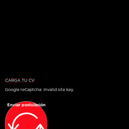
CARGA TU CV
Google reCaptcha: Invalid site key.
Enviar postulación