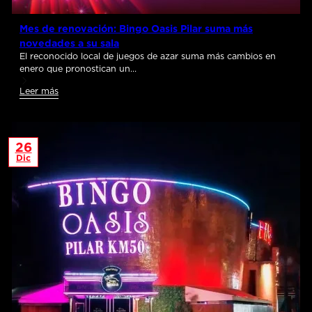
Mes de renovación: Bingo Oasis Pilar suma más
novedades a su sala
El reconocido local de juegos de azar suma más cambios en
enero que pronostican un…
Leer más
26
Dic