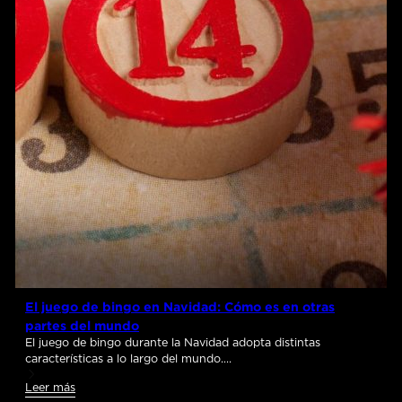
El juego de bingo en Navidad: Cómo es en otras
partes del mundo
El juego de bingo durante la Navidad adopta distintas
características a lo largo del mundo.…
Leer más