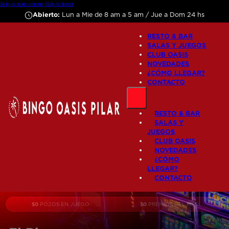
Skip to main content
Skip to footer
Abierto:
Lun a Mie de 8 am a 5 am / Jue a Dom 24 hs
RESTO & BAR
SALAS Y JUEGOS
CLUB OASIS
NOVEDADES
¿CÓMO LLEGAR?
CONTACTO
RESTO & BAR
SALAS Y
JUEGOS
CLUB OASIS
NOVEDADES
¿CÓMO
LLEGAR?
CONTACTO
$
0
$
0
POZOS EN JUEGO
PREMIOS DEL MES