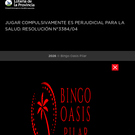
JUGAR COMPULSIVAMENTE ES PERJUDICIAL PARA LA
SALUD. RESOLUCIÓN N°3384/04
2026
© Bingo Oasis Pilar