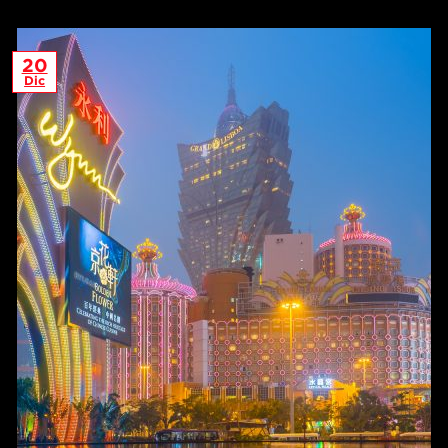
20
Dic