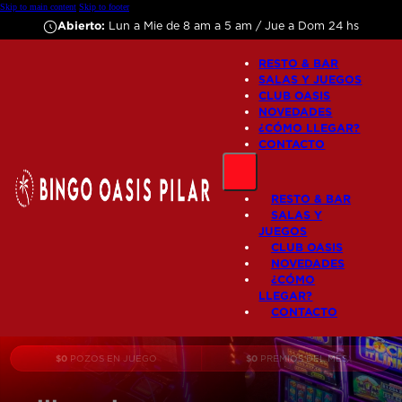
Skip to main content
Skip to footer
Abierto:
Lun a Mie de 8 am a 5 am / Jue a Dom 24 hs
RESTO & BAR
SALAS Y JUEGOS
CLUB OASIS
NOVEDADES
¿CÓMO LLEGAR?
CONTACTO
RESTO & BAR
SALAS Y
JUEGOS
CLUB OASIS
NOVEDADES
¿CÓMO
LLEGAR?
CONTACTO
$
0
$
0
POZOS EN JUEGO
PREMIOS DEL MES