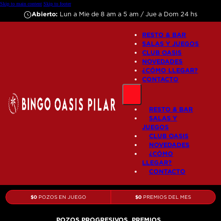
Skip to main content
Skip to footer
Abierto:
Lun a Mie de 8 am a 5 am / Jue a Dom 24 hs
RESTO & BAR
SALAS Y JUEGOS
CLUB OASIS
NOVEDADES
¿CÓMO LLEGAR?
CONTACTO
RESTO & BAR
SALAS Y
JUEGOS
CLUB OASIS
NOVEDADES
¿CÓMO
LLEGAR?
CONTACTO
$
0
$
0
POZOS EN JUEGO
PREMIOS DEL MES
POZOS PROGRESIVOS,
PREMIOS,