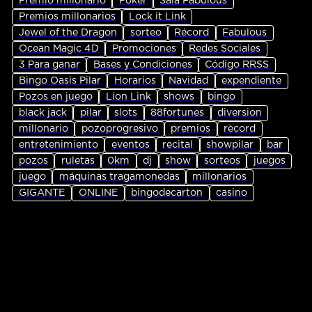
Premio millonario
Póker
Sala Fabulous
Premios millonarios
Lock it Link
Jewel of the Dragon
sorteo
Récord
Fabulous
Ocean Magic 4D
Promociones
Redes Sociales
3 Para ganar
Bases y Condiciones
Código RRSS
Bingo Oasis Pilar
Horarios
Navidad
expendiente
Pozos en juego
Lion Link
shows
bingo
black jack
pilar
slots
88fortunes
diversion
millonario
pozoprogresivo
premios
rècord
entretenimiento
eventos
recital
showpilar
bar
pozos
ruletas
0km
dj
show
sorteos
juegos
juego
máquinas tragamonedas
millonarios
GIGANTE
ONLINE
bingodecarton
casino