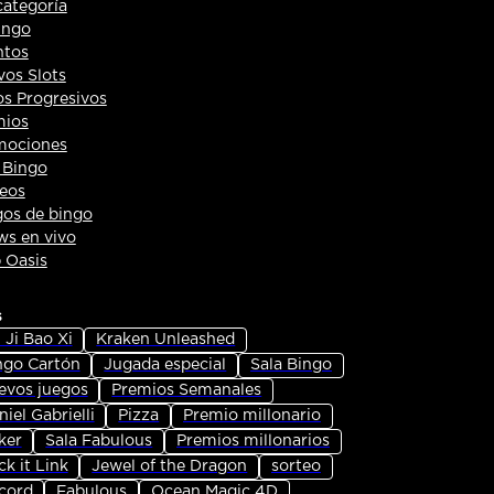
categoría
ingo
ntos
os Slots
s Progresivos
mios
mociones
 Bingo
eos
os de bingo
s en vivo
 Oasis
s
 Ji Bao Xi
Kraken Unleashed
ngo Cartón
Jugada especial
Sala Bingo
evos juegos
Premios Semanales
iel Gabrielli
Pizza
Premio millonario
ker
Sala Fabulous
Premios millonarios
ck it Link
Jewel of the Dragon
sorteo
cord
Fabulous
Ocean Magic 4D