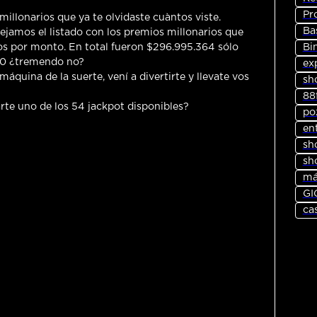
Pr
illonarios que ya te olvidaste cuàntos viste.
Ba
 dejamos el listado con los premios millonarios que
Bi
os por monto. En total fueron $296.995.364 sólo
00 ¿tremendo no?
ex
áquina de la suerte, vení a divertirte y llevate vos
sh
88
arte uno de los 54 jackpot disponibles?
po
en
sh
sh
má
GI
ca