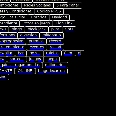
omociones
Redes Sociales
3 Para ganar
ses y Condiciones
Código RRSS
ngo Oasis Pilar
Horarios
Navidad
pendiente
Pozos en juego
Lion Link
ows
bingo
black jack
pilar
slots
fortunes
diversion
millonario
zoprogresivo
premios
rècord
tretenimiento
eventos
recital
owpilar
bar
pozos
ruletas
0km
dj
ow
sorteos
juegos
juego
quinas tragamonedas
millonarios
GANTE
ONLINE
bingodecarton
sino