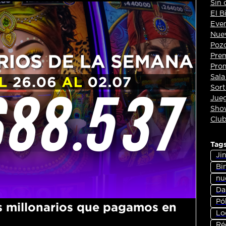
Sin 
El B
Eve
Nuev
Pozo
Pre
Pro
Sala
Sort
Jueg
Show
Club
Tag
Jin
Bi
nu
Dan
Pó
 millonarios que pagamos en
Lo
Ré