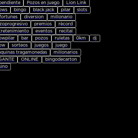
pendiente
Pozos en juego
Lion Link
ows
bingo
black jack
pilar
slots
fortunes
diversion
millonario
zoprogresivo
premios
rècord
tretenimiento
eventos
recital
owpilar
bar
pozos
ruletas
0km
dj
ow
sorteos
juegos
juego
quinas tragamonedas
millonarios
GANTE
ONLINE
bingodecarton
sino