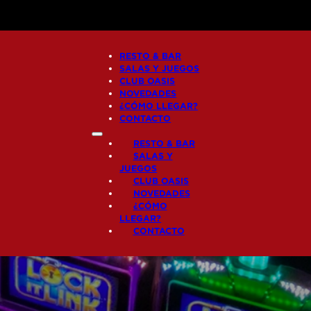
RESTO & BAR
SALAS Y JUEGOS
CLUB OASIS
NOVEDADES
¿CÓMO LLEGAR?
CONTACTO
RESTO & BAR
SALAS Y
JUEGOS
CLUB OASIS
NOVEDADES
¿CÓMO
LLEGAR?
CONTACTO