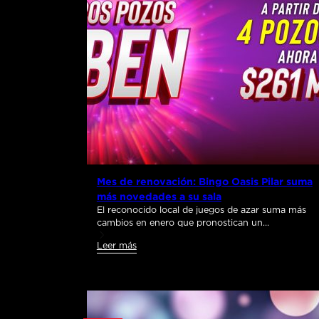
Mes de renovación: Bingo Oasis Pilar suma
más novedades a su sala
El reconocido local de juegos de azar suma más
cambios en enero que pronostican un…
Leer más