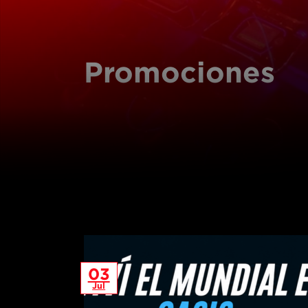
Promociones
03
Jul