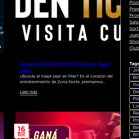
Pozo
Pre
Pro
Sala
Sort
Jueg
Show
Club
Tag
¡Llegó el GOLDEN TICKET a Bingo Oasis
Pilar!
Jin
¿Buscás el mejor plan en Pilar? En el corazón del
Bi
entretenimiento de Zona Norte, premiamos…
nu
Dan
Leer más
Pó
Lo
Ré
Pr
16
Ba
Ene
Bi