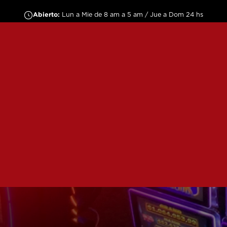
Abierto:
Lun a Mie de 8 am a 5 am / Jue a Dom 24 hs