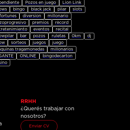
pendiente
Pozos en juego
Lion Link
ows
bingo
black jack
pilar
slots
fortunes
diversion
millonario
zoprogresivo
premios
rècord
tretenimiento
eventos
recital
owpilar
bar
pozos
ruletas
0km
dj
ow
sorteos
juegos
juego
quinas tragamonedas
millonarios
GANTE
ONLINE
bingodecarton
sino
RRHH
¿Querés trabajar con
nosotros?
a
Enviar CV