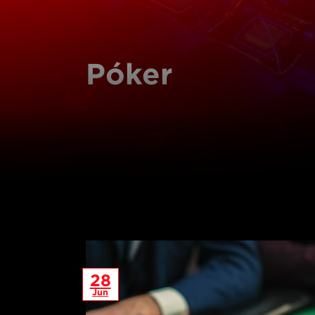
Póker
28
Jun