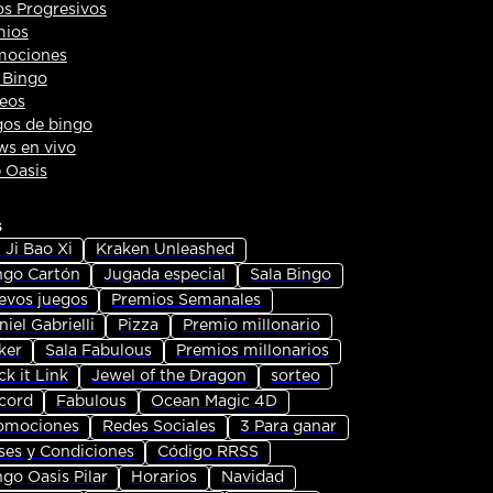
s Progresivos
mios
mociones
 Bingo
eos
os de bingo
s en vivo
 Oasis
s
 Ji Bao Xi
Kraken Unleashed
ngo Cartón
Jugada especial
Sala Bingo
evos juegos
Premios Semanales
iel Gabrielli
Pizza
Premio millonario
ker
Sala Fabulous
Premios millonarios
ck it Link
Jewel of the Dragon
sorteo
cord
Fabulous
Ocean Magic 4D
omociones
Redes Sociales
3 Para ganar
ses y Condiciones
Código RRSS
ngo Oasis Pilar
Horarios
Navidad