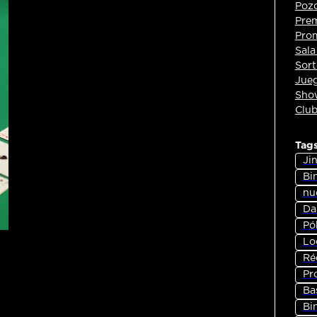
Pozo
Pre
Pro
Sala
Sort
Jueg
Show
Club
Tag
Jin
Bi
nu
Dan
Pó
Lo
Ré
Pr
Ba
Bi