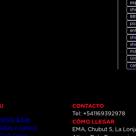
ex
sh
88
po
en
sh
sh
má
GI
ca
CONTACTO
Tel: +541169392978
Resto & Bar
CÓMO LLEGAR
Salas y juegos
EMA, Chubut 5, La Lonj
Club Oasis