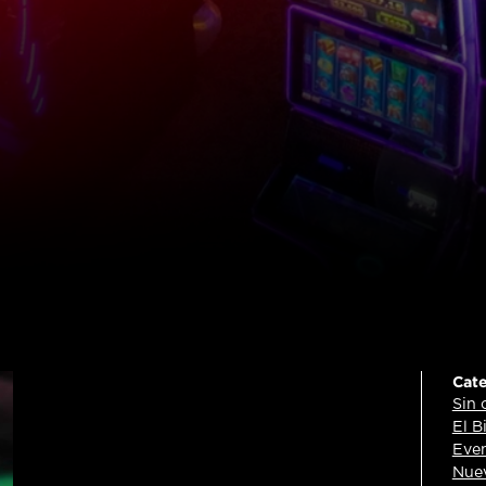
Cate
Sin 
El B
Eve
Nuev