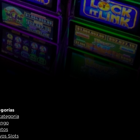
gorías
categoría
ingo
ntos
os Slots