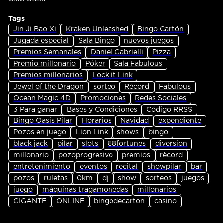
Tags
Jin Ji Bao Xi
Kraken Unleashed
Bingo Cartón
Jugada especial
Sala Bingo
nuevos juegos
Premios Semanales
Daniel Gabrielli
Pizza
Premio millonario
Póker
Sala Fabulous
Premios millonarios
Lock it Link
Jewel of the Dragon
sorteo
Récord
Fabulous
Ocean Magic 4D
Promociones
Redes Sociales
3 Para ganar
Bases y Condiciones
Código RRSS
Bingo Oasis Pilar
Horarios
Navidad
expendiente
Pozos en juego
Lion Link
shows
bingo
black jack
pilar
slots
88fortunes
diversion
millonario
pozoprogresivo
premios
rècord
entretenimiento
eventos
recital
showpilar
bar
pozos
ruletas
0km
dj
show
sorteos
juegos
juego
máquinas tragamonedas
millonarios
GIGANTE
ONLINE
bingodecarton
casino