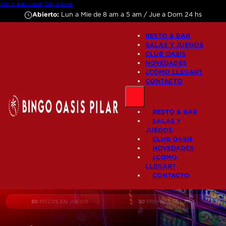
Skip to main content
Skip to footer
Abierto:
Lun a Mie de 8 am a 5 am / Jue a Dom 24 hs
RESTO & BAR
SALAS Y JUEGOS
CLUB OASIS
NOVEDADES
¿CÓMO LLEGAR?
CONTACTO
RESTO & BAR
SALAS Y
JUEGOS
CLUB OASIS
NOVEDADES
¿CÓMO
LLEGAR?
CONTACTO
$
0
$
0
POZOS EN JUEGO
PREMIOS DEL MES