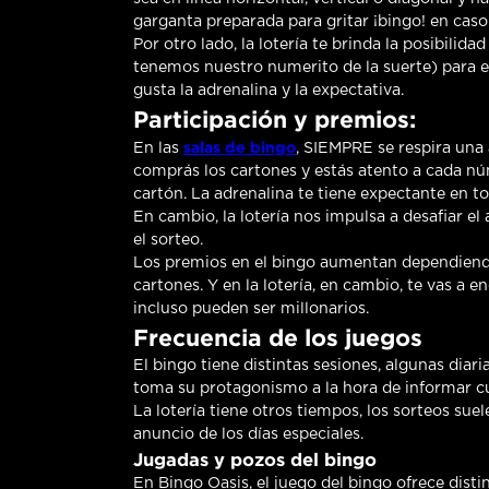
garganta preparada para gritar ¡bingo! en cas
Por otro lado, la lotería te brinda la posibilid
tenemos nuestro numerito de la suerte) para es
gusta la adrenalina y la expectativa.
Participación y premios:
salas de bingo
En las
, SIEMPRE se respira una 
comprás los cartones y estás atento a cada n
cartón. La adrenalina te tiene expectante en
En cambio, la lotería nos impulsa a desafiar e
el sorteo.
Los premios en el bingo aumentan dependiendo 
cartones. Y en la lotería, en cambio, te vas a
incluso pueden ser millonarios.
Frecuencia de los juegos
El bingo tiene distintas sesiones, algunas diar
toma su protagonismo a la hora de informar cua
La lotería tiene otros tiempos, los sorteos suel
anuncio de los días especiales.
Jugadas y pozos del bingo
En Bingo Oasis, el juego del bingo ofrece disti