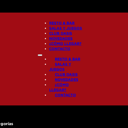
RESTO & BAR
SALAS Y JUEGOS
CLUB OASIS
NOVEDADES
¿CÓMO LLEGAR?
CONTACTO
RESTO & BAR
SALAS Y
JUEGOS
CLUB OASIS
NOVEDADES
¿CÓMO
LLEGAR?
CONTACTO
gorías