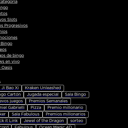
categoría
ingo
ntos
os Slots
s Progresivos
mios
mociones
 Bingo
eos
os de bingo
s en vivo
 Oasis
s
 Ji Bao Xi
Kraken Unleashed
ngo Cartón
Jugada especial
Sala Bingo
evos juegos
Premios Semanales
iel Gabrielli
Pizza
Premio millonario
ker
Sala Fabulous
Premios millonarios
ck it Link
Jewel of the Dragon
sorteo
cord
Fabulous
Ocean Magic 4D