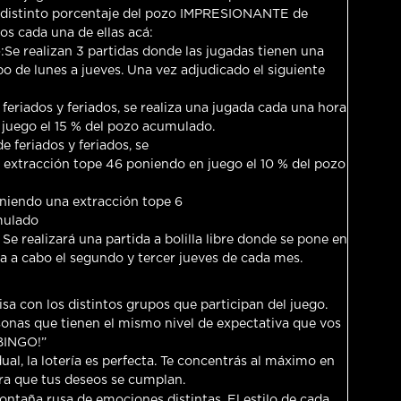
n distinto porcentaje del pozo IMPRESIONANTE de
os cada una de ellas acá:
 realizan 3 partidas donde las jugadas tienen una
bo de lunes a jueves. Una vez adjudicado el siguiente
eriados y feriados, se realiza una jugada cada una hora
juego el 15 % del pozo acumulado.
 feriados y feriados, se
 extracción tope 46 poniendo en juego el 10 % del pozo
eniendo una extracción tope 6
umulado
realizará una partida a bolilla libre donde se pone en
va a cabo el segundo y tercer jueves de cada mes.
sa con los distintos grupos que participan del juego.
onas que tienen el mismo nivel de expectativa que vos
¡BINGO!”
ual, la lotería es perfecta. Te concentrás al máximo en
ara que tus deseos se cumplan.
montaña rusa de emociones distintas. El estilo de cada