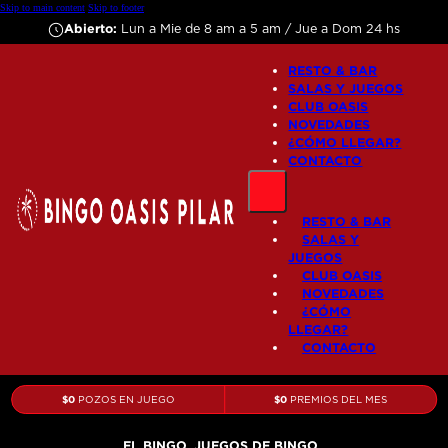
Skip to main content
Skip to footer
Abierto:
Lun a Mie de 8 am a 5 am / Jue a Dom 24 hs
RESTO & BAR
SALAS Y JUEGOS
CLUB OASIS
NOVEDADES
¿CÓMO LLEGAR?
CONTACTO
RESTO & BAR
SALAS Y
JUEGOS
CLUB OASIS
NOVEDADES
¿CÓMO
LLEGAR?
CONTACTO
$
0
$
0
POZOS EN JUEGO
PREMIOS DEL MES
EL BINGO,
JUEGOS DE BINGO,