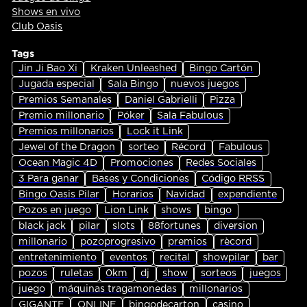
Shows en vivo
Club Oasis
Tags
Jin Ji Bao Xi
Kraken Unleashed
Bingo Cartón
Jugada especial
Sala Bingo
nuevos juegos
Premios Semanales
Daniel Gabrielli
Pizza
Premio millonario
Póker
Sala Fabulous
Premios millonarios
Lock it Link
Jewel of the Dragon
sorteo
Récord
Fabulous
Ocean Magic 4D
Promociones
Redes Sociales
3 Para ganar
Bases y Condiciones
Código RRSS
Bingo Oasis Pilar
Horarios
Navidad
expendiente
Pozos en juego
Lion Link
shows
bingo
black jack
pilar
slots
88fortunes
diversion
millonario
pozoprogresivo
premios
rècord
entretenimiento
eventos
recital
showpilar
bar
pozos
ruletas
0km
dj
show
sorteos
juegos
juego
máquinas tragamonedas
millonarios
GIGANTE
ONLINE
bingodecarton
casino