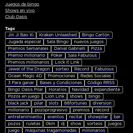
Juegos de bingo
Shows en vivo
Club Oasis
Tags
Jin Ji Bao Xi
Kraken Unleashed
Bingo Cartón
Jugada especial
Sala Bingo
nuevos juegos
Premios Semanales
Daniel Gabrielli
Pizza
Premio millonario
Póker
Sala Fabulous
Premios millonarios
Lock it Link
Jewel of the Dragon
sorteo
Récord
Fabulous
Ocean Magic 4D
Promociones
Redes Sociales
3 Para ganar
Bases y Condiciones
Código RRSS
Bingo Oasis Pilar
Horarios
Navidad
expendiente
Pozos en juego
Lion Link
shows
bingo
black jack
pilar
slots
88fortunes
diversion
millonario
pozoprogresivo
premios
rècord
entretenimiento
eventos
recital
showpilar
bar
pozos
ruletas
0km
dj
show
sorteos
juegos
juego
máquinas tragamonedas
millonarios