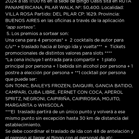
2024 a las 11:00 hs en la sede de Bingo Oasis sita en RUTA
PANAMERICANA, PILAR WALK, Nº: 50,400. Localidad:
VILLA ROSA Partido: DEL PILAR CP: 1629. Provincia:
BUENOS AIRES en las oficinas a través de la aplicación
“app sorteos”
.
5. Los premios a sortear son:
Una cena para 4 personas* + 2 cocktails de autor para
c/u** + traslado hacia al bingo ida y vuelta*** + Tickets
promocionales de distintos valores para slots ****
*La cena incluye 1 entrada para compartir + 1 plato
principal por persona + 1 bebida sin alcohol por persona + 1
postre a elección por persona + **1 cocktail por persona
que puede ser:
GIN TONIC, BAILEYS FROZEN, DAIQUIRI, GANCIA BATIDO,
CAMPARI, CUBA LIBRE, FERNET CON COCA, APEROL
SPRITZ, NEGRONI, CAIPIRIÑA, CAIPIROSKA, MOJITO,
MARGARITA o WHISCOLA
***El traslado partirá de un único punto y volverá a ese
mismo punto sin excepción hasta 30 km de distancia del
establecimiento.
Se debe coordinar el traslado de ida con 48 de antelación y
el regreso al llegar al Bingo con el personal de atc