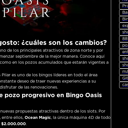
Pr
Ba
Bi
ex
sh
88
gosto: ¿cuáles son los cambios?
po
no de los principales atractivos de zona norte y por
en
omenzar septiembre de la mejor manera. Conoce aquí
sh
s como en los pozos acumulados que estarán vigentes a
sh
má
s Pilar es uno de los bingos líderes en todo el área
GI
constante deseo de traer nuevas experiencias a su
ca
isfrutar de las renovaciones.
de pozo progresivo en Bingo Oasis
nuevas propuestas atractivas dentro de los slots. Por
Ocean Magic
 entre ellos,
, la única máquina 4D de todo
$2.000.000
e
.