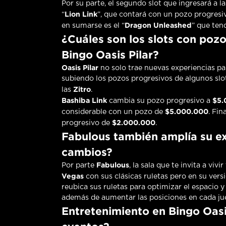
Por su parte, el segundo slot que ingresará a la
Lion Link
“
”, que contará con un pozo progresi
Dragon Unleashed
en sumarse es el “
” que ten
¿Cuáles son los slots con poz
Bingo Oasis Pilar?
Oasis Pilar
no solo trae nuevas experiencias pa
subiendo los pozos progresivos de algunos slots
Zitro
las
.
Bashiba Link
$5.
cambia su pozo progresivo a
$5.000.000
considerable con un pozo de
. Fin
$2.000.000
progresivo de
.
Fabulous también amplía su ex
cambios?
Fabulous
Por parte
, la sala que te invita a viv
Vegas
con sus clásicas ruletas pero en su vers
reubica sus ruletas para optimizar el espacio 
además de aumentar las posiciones en cada ju
Entretenimiento en Bingo Oasi