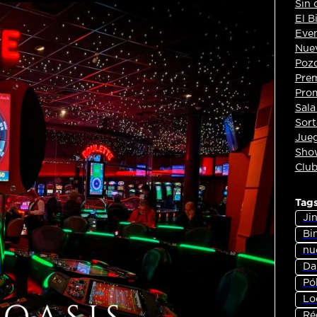
Sin 
El B
Eve
Nuev
Pozo
Pre
Pro
Sala
Sort
Jueg
Show
Club
Tag
Jin
Bi
nu
Dan
Pó
Lo
Ré