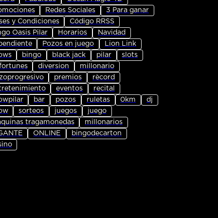
omociones
Redes Sociales
3 Para ganar
ses y Condiciones
Código RRSS
ngo Oasis Pilar
Horarios
Navidad
pendiente
Pozos en juego
Lion Link
ows
bingo
black jack
pilar
slots
fortunes
diversion
millonario
zoprogresivo
premios
rècord
tretenimiento
eventos
recital
owpilar
bar
pozos
ruletas
0km
dj
ow
sorteos
juegos
juego
quinas tragamonedas
millonarios
GANTE
ONLINE
bingodecarton
sino