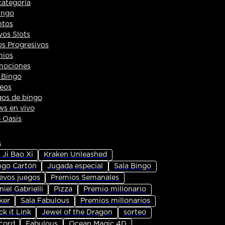
categoría
ingo
ntos
os Slots
s Progresivos
mios
mociones
 Bingo
eos
os de bingo
s en vivo
 Oasis
s
 Ji Bao Xi
Kraken Unleashed
ngo Cartón
Jugada especial
Sala Bingo
evos juegos
Premios Semanales
iel Gabrielli
Pizza
Premio millonario
ker
Sala Fabulous
Premios millonarios
ck it Link
Jewel of the Dragon
sorteo
cord
Fabulous
Ocean Magic 4D